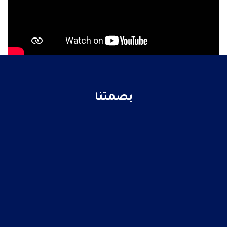
بصمتنا