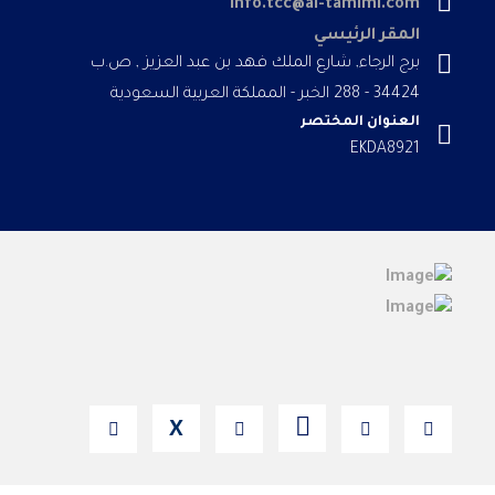
info.tcc@al-tamimi.com
المقر الرئيسي
برج الرجاء, شارع الملك فهد بن عبد العزيز , ص.ب
34424 - 288 الخبر - المملكة العربية السعودية
العنوان المختصر
EKDA8921
X