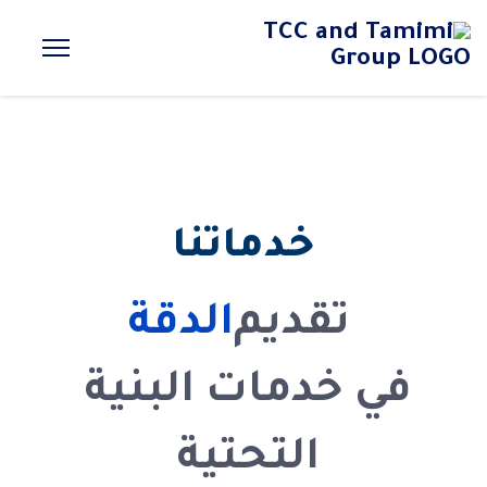
شركة تميمكو (TCC)،
إحدى شركات
خدماتنا
مجموعة التميمي
تقديم
الدقة
شركة تميمكو (TCC) إحدى شركات مجموعة التميمي، وهي شركة سعودية
متخصصة في تنفيذ مشاريع البنية التحتية، ولها باع طويل في تنفيذ المشاريع
في خدمات البنية
داخل المملكة العربية السعودية وخارجها، مدعومة بقدرات وإمكانات فنية
متقدمة وخبرات متخصصة في أعمال الحفر المفتوح والحفر النفقي، من خلال
التحتية
حلول هندسية وتنفيذية متكاملة بنظام EPC ومشاريع الشراكة PPP
وBOT/BOOT.